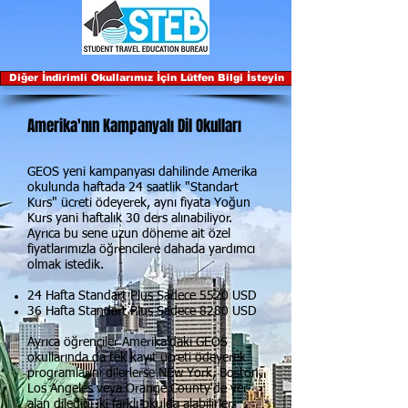
Diğer İndirimli Okullarımız İçin Lütfen Bilgi İsteyin
Amerika'nın Kampanyalı Dil Okulları
GEOS yeni kampanyası dahilinde Amerika
okulunda haftada 24 saatlik "Standart
Kurs" ücreti ödeyerek, aynı fiyata Yoğun
Kurs yani haftalık 30 ders alınabiliyor.
Ayrıca bu sene uzun döneme ait özel
fiyatlarımızla öğrencilere dahada yardımcı
olmak istedik.
24 Hafta Standart Plus Sadece 5520 USD
36 Hafta Standart Plus Sadece 8280 USD
Ayrıca öğrenciler Amerika'daki GEOS
okullarında da tek kayıt ücreti ödeyerek
programlarını dilerlerse NEw York, Boston,
Los Angeles veya Orange County'de yer
alan dilediği iki farklı okulda alabilirler.