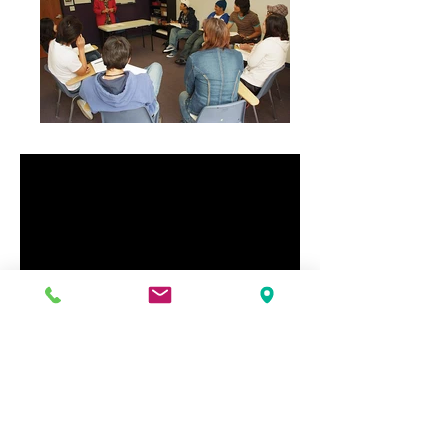
DİL OKULU
KAMPANYALARI