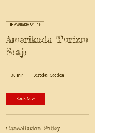
Available Online
Amerikada Turizm
Stajı
30 min
3
Bestekar Caddesi
0
m
i
n
Book Now
Cancellation Policy