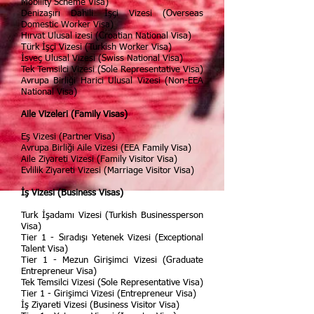
Mobility Scheme Visa)
Denizaşırı Dahili İşçi Vizesi (Overseas
Domestic Worker Visa)
Hırvat Ulusal izesi (Croatian National Visa)
Türk İşçi Vizesi (Turkish Worker Visa)
İsveç Ulusal Vizesi (Swiss National Visa)
Tek Temsilci Vizesi (Sole Representative Visa)
Avrupa Birliği Harici Ulusal Vizesi (Non-EEA
National Visa)
Aile Vizeleri (Family Visas)
Eş Vizesi (Partner Visa)
Avrupa Birliği Aile Vizesi (EEA Family Visa)
Aile Ziyareti Vizesi (Family Visitor Visa)
Evlilik Ziyareti Vizesi (Marriage Visitor Visa)
İş Vizesi (Business Visas)
Turk İşadamı Vizesi (Turkish Businessperson
Visa)
Tier 1 - Sıradışı Yetenek Vizesi (Exceptional
Talent Visa)
Tier 1 - Mezun Girişimci Vizesi (Graduate
Entrepreneur Visa)
Tek Temsilci Vizesi (Sole Representative Visa)
Tier 1 - Girişimci Vizesi (Entrepreneur Visa)
İş Ziyareti Vizesi (Business Visitor Visa)