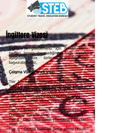
İngiltere Vizesi
İngiltere'ye gidebilmeniz için gerekli olan
şartları taşıyıp taşımadığınıza bağlı olarak
aşağıdaki vize türlerine aracılığımızla
başvurabilirsiniz.
Çalışma Vizesi (Work Visa)
Tier 1 - Sıradışı Yetenek Vizesi (Exceptional
Talent Visa)
Tier 2 - Genel Vize (General Visa)
Tier 2 - Sporcu Vizesi (Sportsperson Visa)
Tier 2 - Diyanet Vizesi (Minister of Religion
Visa)
Tier 2 - Şirketler Arası Transfer Vizesi (Intra-
Company Transfer Visa)
Tier 5 - Geçici İşçi Vizesi (Temporary Worker
Visa)
Tier 5 - Gençlik Hareketi Şema Vizesi (Youth