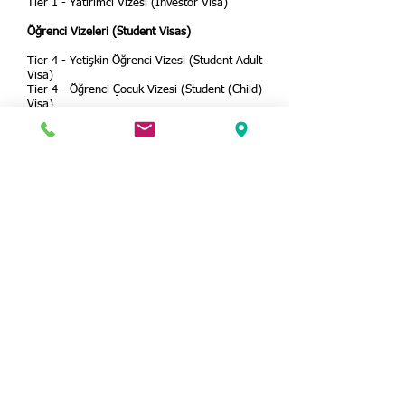
Tier 1 - Yatırımcı Vizesi (Investor Visa)
Öğrenci Vizeleri (Student Visas)
Tier 4 - Yetişkin Öğrenci Vizesi (Student Adult
Visa)
Tier 4 - Öğrenci Çocuk Vizesi (Student (Child)
Visa)
Ziyaretçi Vizeleri (Visitor Visas)
Elektronik Muaf Vize (Electronic Visa Waiver -
EVW)
Turist Vizesi (Tourist Visitor Visa)
Evlilik Ziyaret Vizesi (Marriage Visitor Visa)
Aile Ziayreti Vizesi (Family Visitor Visa)
İş Ziyareti Vizesi (Business Visitor Visa)
Kısa Dönemli Eğitim Vizesi (Short-Term Study
Visitor Visa)
Çocuk Ziyaretçi Vizesi (Child Visitor Visa)
Tıbbi Ziyaretçi Vizesi (Medical Visitor Visa)
Sportif Ziyaretçi Vizesi (Sports Visitor Visa)
Girişimci Ziyaretçi Vizesi (Entertainer Visitor
Visa)
Tier 4 Sahibi Çocuk Ailesi Ziyaretçi Vizesi
(Parent of a Tier 4 Child Visitor Visa)
Soy Vizesi (Ancestry Visa)