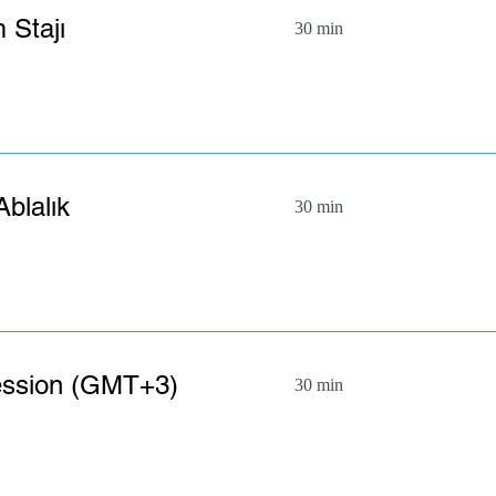
 Stajı
30 min
blalık
30 min
ession (GMT+3)
30 min